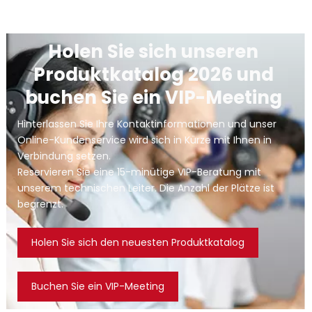
Holen Sie sich unseren 
Produktkatalog 2026 und 
buchen Sie ein VIP-Meeting 
Hinterlassen Sie Ihre Kontaktinformationen und unser 
Online-Kundenservice wird sich in Kürze mit Ihnen in 
Verbindung setzen.
Reservieren Sie eine 15-minütige VIP-Beratung mit 
unserem technischen Leiter. Die Anzahl der Plätze ist 
begrenzt.
Holen Sie sich den neuesten Produktkatalog
Buchen Sie ein VIP-Meeting