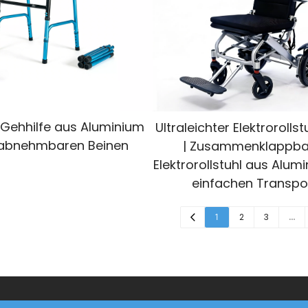
 Gehhilfe aus Aluminium
Ultraleichter Elektrorollst
 abnehmbaren Beinen
| Zusammenklappba
Elektrorollstuhl aus Alum
einfachen Transpo
1
2
3
…