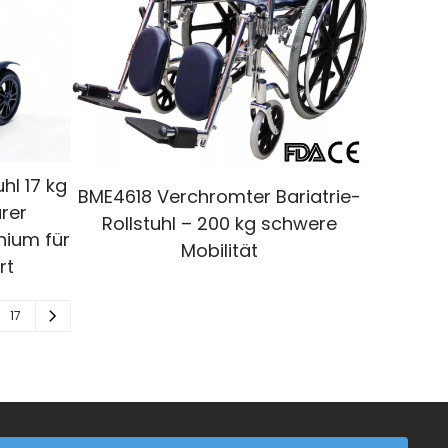
uhl 17 kg
BME4618 Verchromter Bariatrie-
rer
Rollstuhl – 200 kg schwere
inium für
Mobilität
rt
17