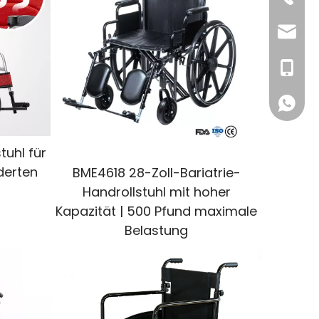
E-Mail
+86-13
WhatsA
tuhl für
derten
BME4618 28-Zoll-Bariatrie-
Handrollstuhl mit hoher
Kapazität | 500 Pfund maximale
Belastung