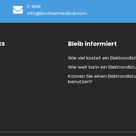
E-Mail:
info@brothermedical.com
ks
Bleib informiert
Wie viel kostet ein Elektrorolls
Wie weit kann ein Elektrorollst
Können Sie einen Elektrorollst
benutzen?