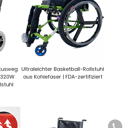
uxusweg
Ultraleichter Basketball-Rollstuhl
V 320W
aus Kohlefaser | FDA-zertifiziert
lstuhl
+86-21-