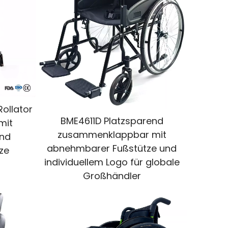
Rollator
BME4611D Platzsparend
mit
zusammenklappbar mit
und
abnehmbarer Fußstütze und
ze
individuellem Logo für globale
Großhändler