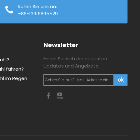
Rufen Sie uns an:
+86-13916895529
Newsletter
Holen Sie sich die neuesten
tuhl?
Updates und Angebote.
uhl fahren?
uhl im Regen
ok