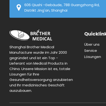
606 Qiushi -Gebäude, 788 Guangzhong Rd,
Distrikt Jing'an, Shanghai
Quicklin
Über uns
Shanghai Brother Medical
Service
Manufacture wurde im Jahr 2000
Lösungen
gegründet und ist ein Top -
Lieferant von Medical Products in
China. Unsere Mission ist es, totale
Lösungen für Ihre
Gesundheitsversorgung anzubieten
und Ihr medizinisches Geschäft
auszubauen.