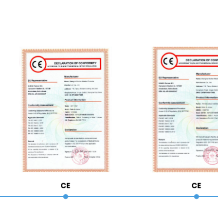
CE
CE