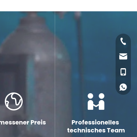
+86-21-
E-Mail
+86-13
WhatsA
essener Preis
Professionelles 
technisches Team