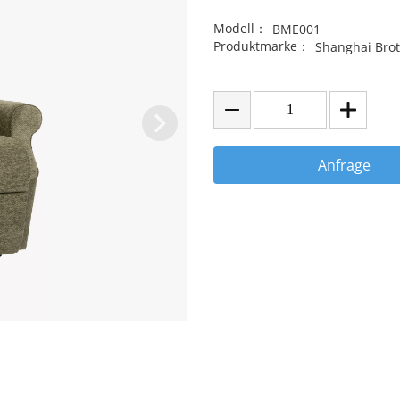
Modell：
BME001
Produktmarke：
Shanghai Brot
Anfrage