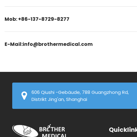
Mob: +86-137-8729-8277
E-Mail:info@brothermedical.com
606 Qiushi -Gebäude, 788 Guangzhong Rd,
Distrikt Jing'an, Shanghai
Quicklin