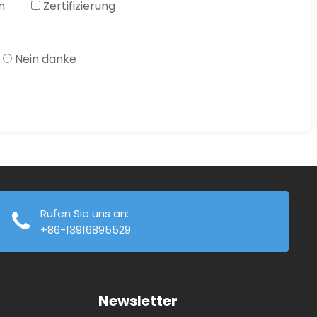
n
Zertifizierung
Nein danke
n eine Antwort
Rufen Sie uns an:
+86-13916895529
Newsletter