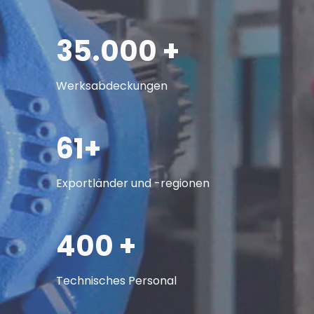
35.000 +
Werksabdeckungen
61+
Exportländer und -regionen
400 +
Technisches Personal