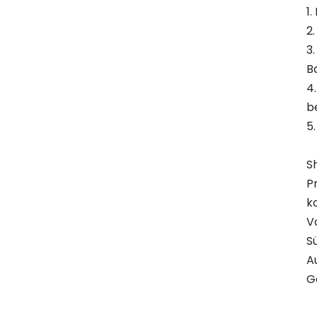
1
2
3
B
4
b
5
S
P
k
V
S
A
G