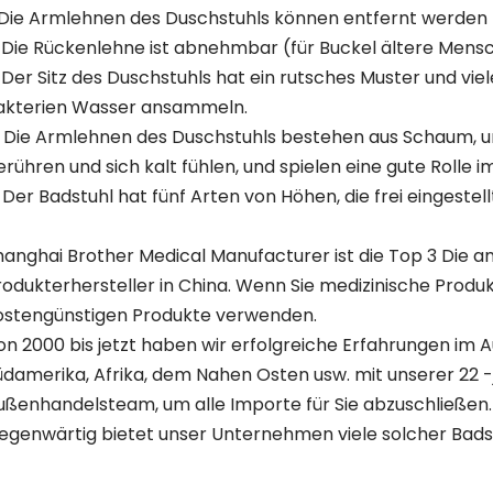
. Die Armlehnen des Duschstuhls können entfernt werden
. Die Rückenlehne ist abnehmbar (für Buckel ältere Men
. Der Sitz des Duschstuhls hat ein rutsches Muster und vi
akterien Wasser ansammeln.
. Die Armlehnen des Duschstuhls bestehen aus Schaum, um
erühren und sich kalt fühlen, und spielen eine gute Rolle i
. Der Badstuhl hat fünf Arten von Höhen, die frei eingeste
hanghai Brother Medical Manufacturer ist die Top 3 Die
rodukterhersteller in China. Wenn Sie medizinische Produ
ostengünstigen Produkte verwenden.
on 2000 bis jetzt haben wir erfolgreiche Erfahrungen im A
üdamerika, Afrika, dem Nahen Osten usw. mit unserer 22 
ußenhandelsteam, um alle Importe für Sie abzuschließen.
egenwärtig bietet unser Unternehmen viele solcher Badst