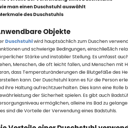
 wie man einen Duschstuhl auswählt
 Merkmale des Duschstuhls
nwendbare Objekte
er
Duschstuhl
wird hauptsächlich zum Duschen verwendet
unktionen und schwierige Bedingungen, einschließlich rel
örperlicher Stärke und instabiler Stellung. Es umfasst au
ehen, Menschen, die oft leicht fallen, und Menschen mit 
aran, dass Temperaturänderungen die Blutgefäße des Her
arstellen kann. Der Duschstuhl kann es für die Person erle
nd ihre Haltung aufrechtzuerhalten. Dies kann eine Rolle 
ewährleistung der Sicherheit spielen. Es gibt auch Badstüh
ersorgungsniveau ermöglichen, alleine ins Bad zu gelangen
ies sind die Vorteile der Verwendung eines Badstuhls.
ie Vorteile einer Duschstuhl verwen