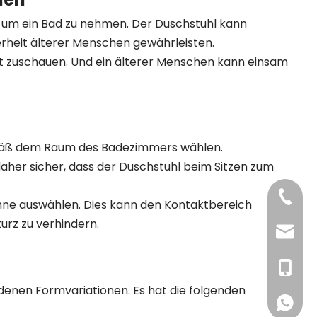
, um ein Bad zu nehmen. Der Duschstuhl kann
erheit älterer Menschen gewährleisten.
ht zuschauen. Und ein älterer Menschen kann einsam
mäß dem Raum des Badezimmers wählen.
daher sicher, dass der Duschstuhl beim Sitzen zum
+86-21-
ne auswählen. Dies kann den Kontaktbereich
urz zu verhindern.
E-Mail
+86-13
iedenen Formvariationen. Es hat die folgenden
WhatsA