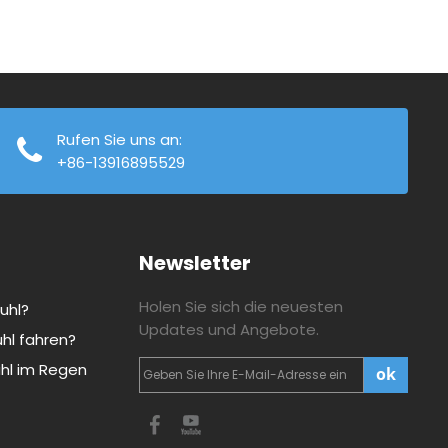
Rufen Sie uns an:
+86-13916895529
Newsletter
Holen Sie sich die neuesten
tuhl?
Updates und Angebote.
uhl fahren?
uhl im Regen
ok