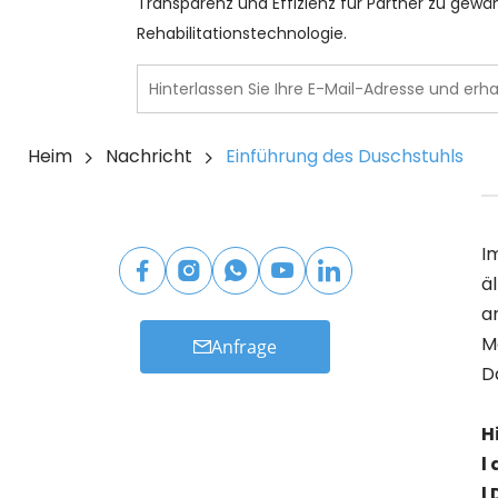
Transparenz und Effizienz für Partner zu gewähr
Rehabilitationstechnologie.
Heim
Nachricht
Einführung des Duschstuhls
I
ä
a
M
Anfrage
D
H
l
l