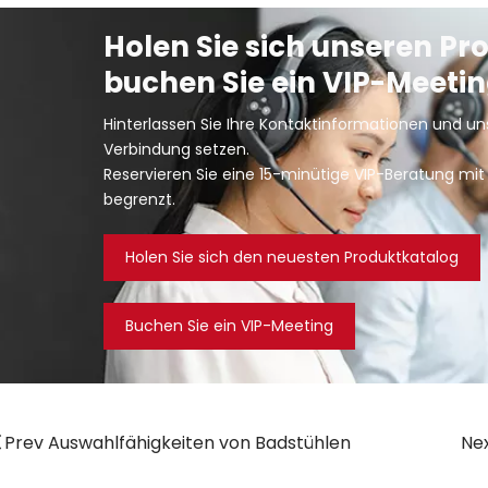
Holen Sie sich unseren Pr
buchen Sie ein VIP-Meetin
Hinterlassen Sie Ihre Kontaktinformationen und uns
Verbindung setzen.
Reservieren Sie eine 15-minütige VIP-Beratung mit 
begrenzt.
Holen Sie sich den neuesten Produktkatalog
Buchen Sie ein VIP-Meeting
Prev Auswahlfähigkeiten von Badstühlen