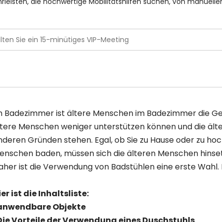
leisten, die hochwertige Mobilitätshilfen suchen, von manuellen Ro
m Badezimmer ist ältere Menschen im Badezimmer die Gef
ltere Menschen weniger unterstützen können und die älte
nderen Gründen stehen. Egal, ob Sie zu Hause oder zu hoch
enschen baden, müssen sich die älteren Menschen hinsetz
aher ist die Verwendung von Badstühlen eine erste Wahl. D
ier ist die Inhaltsliste:
 anwendbare Objekte
 Die Vorteile der Verwendung eines Duschstuhls