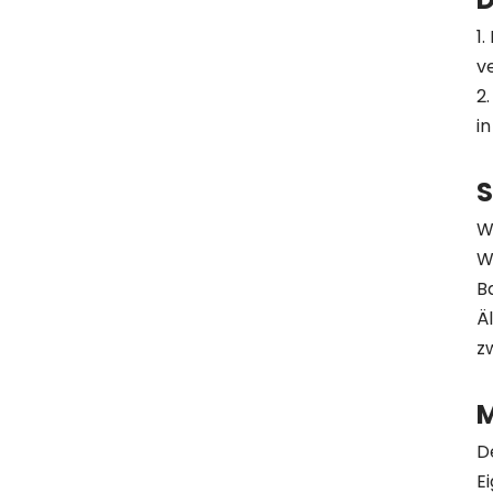
1
v
2
i
S
W
W
B
Ä
z
M
D
E