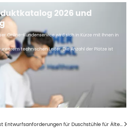
oduktkatalog 2026 und 
g 
er Online-Kundenservice wird sich in Kürze mit Ihnen in 
unserem technischen Leiter. Die Anzahl der Plätze ist 
Next Entwurfsanforderungen für Duschstühle für Älteste