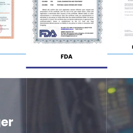
Ver
FDA
er 