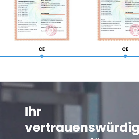
CE
CE
Ihr 
vertrauenswürdig