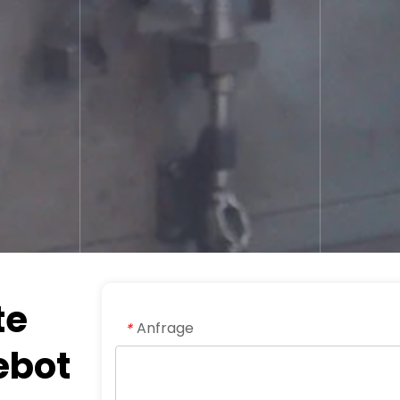
e 
Anfrage
*
bot 