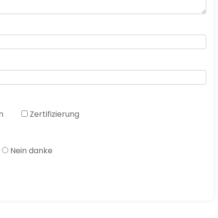
n
Zertifizierung
Nein danke
n eine Antwort