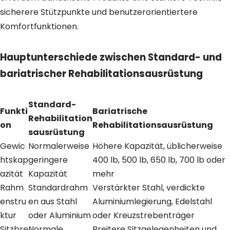
sicherere Stützpunkte und benutzerorientiertere
Komfortfunktionen.
Hauptunterschiede zwischen Standard- und
bariatrischer Rehabilitationsausrüstung
Standard-
Funkti
Bariatrische
Rehabilitation
on
Rehabilitationsausrüstung
sausrüstung
Gewic
Normalerweise
Höhere Kapazität, üblicherweise
htskap
geringere
400 lb, 500 lb, 650 lb, 700 lb oder
azität
Kapazität
mehr
Rahm
Standardrahm
Verstärkter Stahl, verdickte
enstru
en aus Stahl
Aluminiumlegierung, Edelstahl
ktur
oder Aluminium
oder Kreuzstrebenträger
Sitzbre
Normale
Breitere Sitzgelegenheiten und