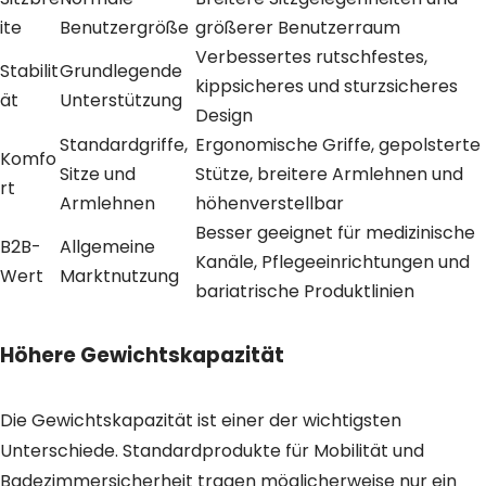
ite
Benutzergröße
größerer Benutzerraum
Verbessertes rutschfestes,
Stabilit
Grundlegende
kippsicheres und sturzsicheres
ät
Unterstützung
Design
Standardgriffe,
Ergonomische Griffe, gepolsterte
Komfo
Sitze und
Stütze, breitere Armlehnen und
rt
Armlehnen
höhenverstellbar
Besser geeignet für medizinische
B2B-
Allgemeine
Kanäle, Pflegeeinrichtungen und
Wert
Marktnutzung
bariatrische Produktlinien
Höhere Gewichtskapazität
Die Gewichtskapazität ist einer der wichtigsten
Unterschiede. Standardprodukte für Mobilität und
Badezimmersicherheit tragen möglicherweise nur ein